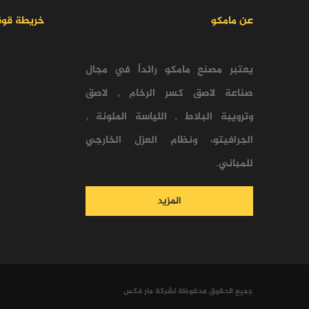
عن مامكو
خريطة قو
يعتبر مصنع مامكو رائداً في مجال
صناعة لاصق كسر الرخام , لاصق
وترويبة البلاط , اللياسة الملونة ,
الجرافيتو، ونظام العزل الخارجي
للمباني.
المزيد
جميع الحقوق محفوظة لشركة مار فكس