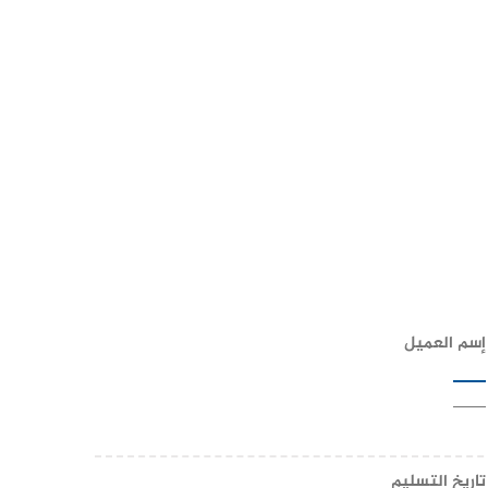
إسم العميل
——
تاريخ التسليم