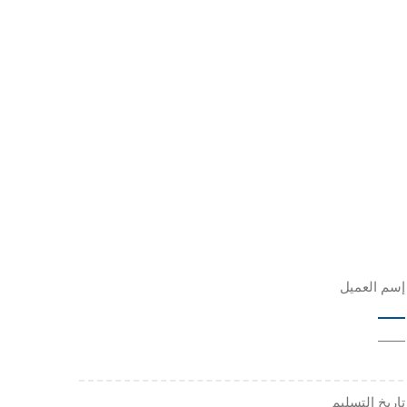
إسم العميل
——
تاريخ التسليم